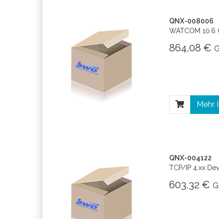
QNX-008006
WATCOM 10.6 C
864,08 €
G
Mehr 
QNX-004122
TCP/IP 4.xx De
603,32 €
G