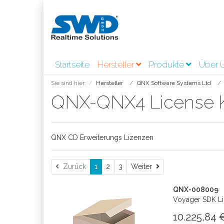
Startseite
Hersteller
Produkte
Über 
Sie sind hier:
Hersteller
QNX Software Systems Ltd
QNX-QNX4 License K
QNX CD Erweiterungs Lizenzen
Weiter
Zurück
1
2
3
Weiter
QNX-008009
Voyager SDK L
10.225,84