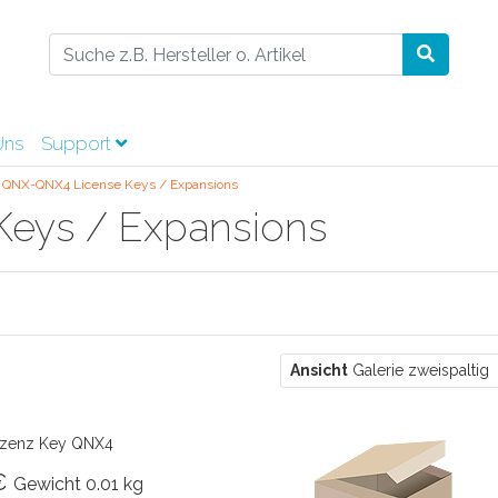
Uns
Support
QNX-QNX4 License Keys / Expansions
eys / Expansions
Ansicht
Galerie zweispaltig
izenz Key QNX4
 €
Gewicht
0.01 kg