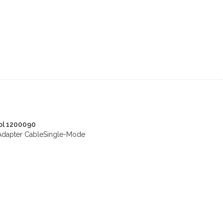
ol 1200090
Adapter CableSingle-Mode