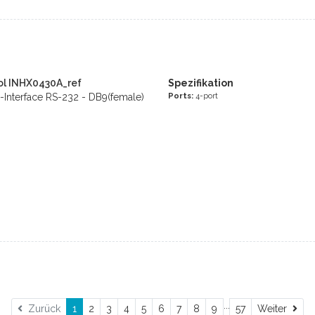
ol INHX0430A_ref
Spezifikation
Ports:
4-port
Interface RS-232 - DB9(female)
...
Wei
Zurück
1
2
3
4
5
6
7
8
9
57
Weiter