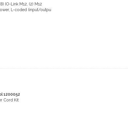
(8) IO-Link M12, (2) M12
ower, L-coded (input/outpu
ol 1200052
r Cord Kit