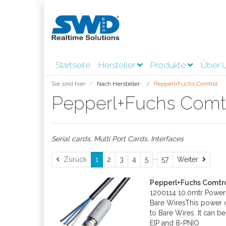
Startseite
Hersteller
Produkte
Über 
Sie sind hier:
Nach Hersteller
Pepperl+Fuchs Comtrol
Pepperl+Fuchs Comt
Serial cards, Multi Port Cards, Interfaces
...
Weite
Zurück
1
2
3
4
5
57
Weiter
Pepperl+Fuchs Comtr
1200114 10.0mtr Powe
Bare WiresThis power 
to Bare Wires. It can b
EIP and 8-PNIO