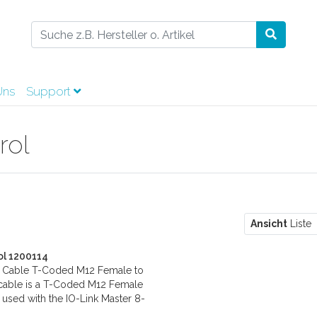
Uns
Support
rol
r
Ansicht
Liste
ol 1200114
r Cable T-Coded M12 Female to
cable is a T-Coded M12 Female
e used with the IO-Link Master 8-