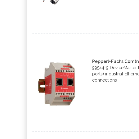
Pepperl+Fuchs Comtr
99544-9 DeviceMaster 
ports) industrial Ether
connections