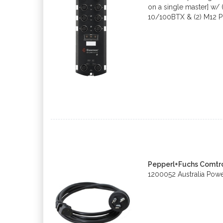
on a single master] w/ 
10/100BTX & (2) M12 P
Pepperl+Fuchs Comtr
1200052 Australia Powe