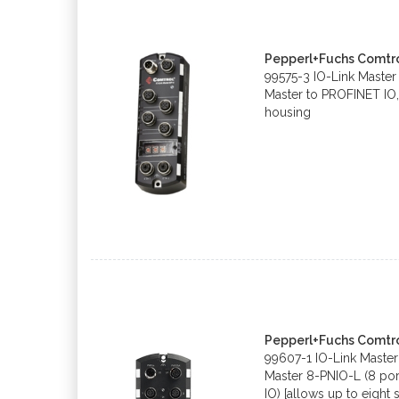
Pepperl+Fuchs Comtro
99575-3 IO-Link Master
Master to PROFINET IO,
housing
Pepperl+Fuchs Comtr
99607-1 IO-Link Master
Master 8-PNIO-L (8 por
IO) [allows up to eight