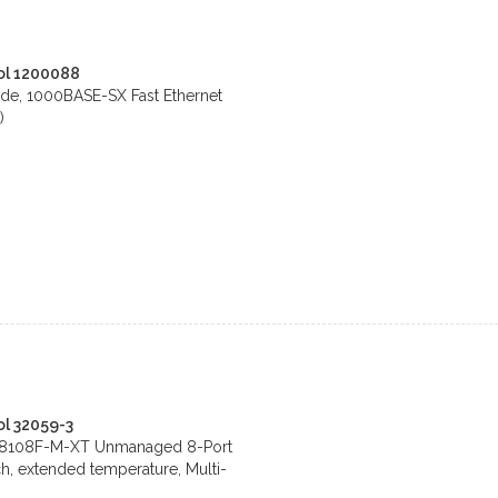
ol 1200088
de, 1000BASE-SX Fast Ethernet
)
l 32059-3
S8108F-M-XT Unmanaged 8-Port
tch, extended temperature, Multi-