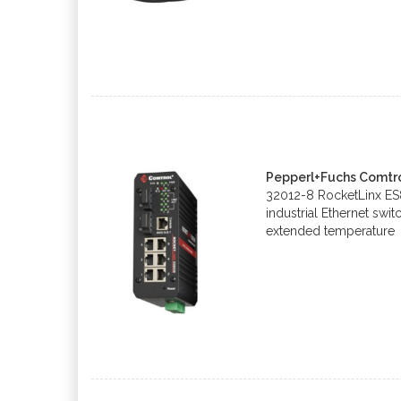
Pepperl+Fuchs Comtro
32012-8 RocketLinx E
industrial Ethernet swi
extended temperature