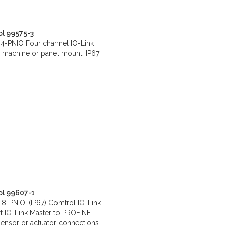
l 99575-3
 4-PNIO Four channel IO-Link
 machine or panel mount, IP67
ol 99607-1
 8-PNIO, (IP67) Comtrol IO-Link
t IO-Link Master to PROFINET
 sensor or actuator connections