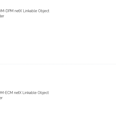
OM-DPM netX Linkable Object
ter
OM-ECM netX Linkable Object
er