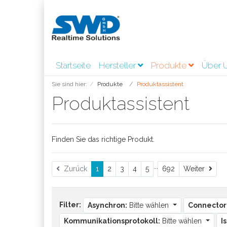
Startseite
Hersteller
Produkte
Über 
Sie sind hier:
Produkte
Produktassistent
Produktassistent
Finden Sie das richtige Produkt.
...
Weit
Zurück
1
2
3
4
5
692
Weiter
Filter:
Asynchron:
Bitte wählen
Connector
Kommunikationsprotokoll:
Bitte wählen
I