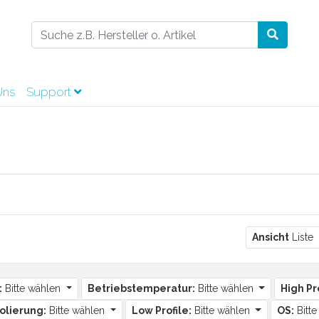
Uns
Support
er
Ansicht
Liste
:
Bitte wählen
Betriebstemperatur:
Bitte wählen
High Pro
solierung:
Bitte wählen
Low Profile:
Bitte wählen
OS:
Bitt