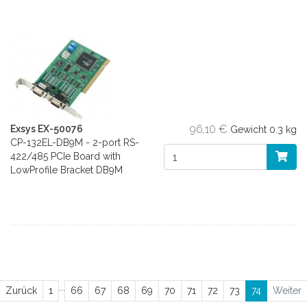
96,10 €
Exsys EX-50076
Gewicht
0.3 kg
CP-132EL-DB9M - 2-port RS-
422/485 PCIe Board with
LowProfile Bracket DB9M
...
Zurück
Zurück
1
66
67
68
69
70
71
72
73
74
Weiter