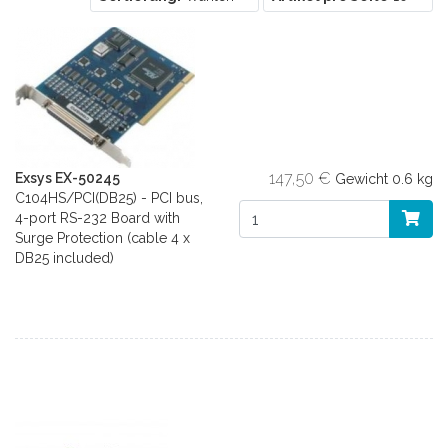
147,50 €
Exsys EX-50245
Gewicht
0.6 kg
C104HS/PCI(DB25) - PCI bus,
4-port RS-232 Board with
Surge Protection (cable 4 x
DB25 included)