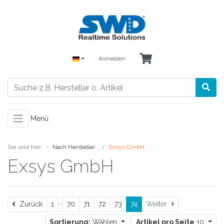
Anmelden
Menü
Sie sind hier:
Nach Hersteller
Exsys GmbH
Exsys GmbH
...
Zurück
Zurück
1
70
71
72
73
74
Weiter
Sortierung:
Wählen
Artikel pro Seite
10