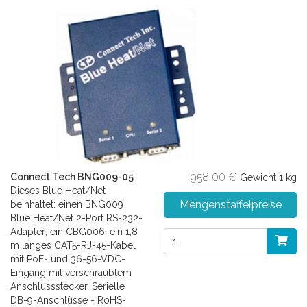
958,00 €
Connect Tech BNG009-05
Gewicht
1 kg
Dieses Blue Heat/Net
Mengenstaffelpreise
beinhaltet: einen BNG009
Blue Heat/Net 2-Port RS-232-
Adapter; ein CBG006, ein 1,8
m langes CAT5-RJ-45-Kabel
mit PoE- und 36-56-VDC-
Eingang mit verschraubtem
Anschlussstecker. Serielle
DB-9-Anschlüsse - RoHS-