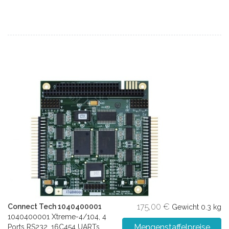
175,00 €
Connect Tech 1040400001
Gewicht
0.3 kg
1040400001 Xtreme-4/104, 4
Mengenstaffelpreise
Ports RS232, 16C454 UARTs