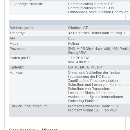
Zugehörige Produkte
Communication Interface CIF
Communication Module COM
Embedded Communication Controller
Betriebssystem
Windows CE
Treibertyp
32-Bit-Kernel-Treiber läuft im Ring 0
API
DLL
Mode
Polling
Prozessor
SH3, MIPS 39xx, 4xxx, x86, 486, Penti
StrongARM
Karten pro PC
1 für PCMCIA,
max. 4 für ISA
Kartentyp
ISA, PCMCIA, PC/104
Funktion
Öffnen und Schließen der Treiber
Initialisierung der PC-Karte
Zugriff auf die Prozessvariablen
Schreiben und Lesen von Kommandos
Schreiben von Parametern
Lesen der Status-Informationen
Auslesen der Systeminformationen
Watchdog-Funktion
Entwicklungsumgebung
Microsoft Embedded Toolkit 2.10
Microsoft Visual C/C++ ab V5.x