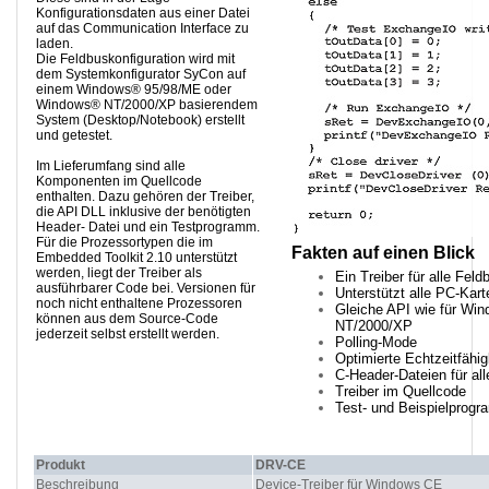
Konfigurationsdaten aus einer Datei
auf das Communication Interface zu
laden.
Die Feldbuskonfiguration wird mit
dem Systemkonfigurator SyCon auf
einem Windows® 95/98/ME oder
Windows® NT/2000/XP basierendem
System (Desktop/Notebook) erstellt
und getestet.
Im Lieferumfang sind alle
Komponenten im Quellcode
enthalten. Dazu gehören der Treiber,
die API DLL inklusive der benötigten
Header- Datei und ein Testprogramm.
Für die Prozessortypen die im
Fakten auf einen Blick
Embedded Toolkit 2.10 unterstützt
werden, liegt der Treiber als
Ein Treiber für alle Fe
ausführbarer Code bei. Versionen für
Unterstützt alle PC-Ka
noch nicht enthaltene Prozessoren
Gleiche API wie für W
können aus dem Source-Code
NT/2000/XP
jederzeit selbst erstellt werden.
Polling-Mode
Optimierte Echtzeitfähig
C-Header-Dateien für al
Treiber im Quellcode
Test- und Beispielprog
Produkt
DRV-CE
Beschreibung
Device-Treiber für Windows CE