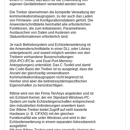
einem C-Toolkit, das auch für die Entwicklung von
eigenen Gerätetreibern verwendet werden kann.
Die Treiber übernehmen die komplette Verwaltung der
kommunikationsbaugruppen, zu der auch das Laden
von Firmware- und Konfigurationsdateien gehört. Die
Anwenderschnittstelle beinhaltet alle erforderlichen
Funktionen, die zum Initialisieren, Parametrieren,
Austauschen von Daten und Auslesen von
Statusinformationen erforderlich sind.
Je nach Betriebssystem und Echtzeiterweiterung ist
die Anwenderschnittstelle in einer DLL oder Library
untergebracht, und soweit möglich werden von den
Treibern vorhandene Busanschaltungen
(ISA-/PCI-/PCIe- und Dual-Port-Memory-
Ankopplungen) unterstützt. Das C-Toolkit und damit
die Code-Basis der Treiber ist so ausgelegt, dass die
Anzahl der gleichzeitig verwendbaren
Kommunikationsbaugruppen nicht begrenzt ist.
Hierbei sind aber die betriebssystemspezifischen
Eigenschaften zu berücksichtigen.
INtime wird von der Firma TenAsys angeboten und ist
ein Echtzeit-Kernel, der ein Standard-Windows-PC-
System um harte Echtzeiteigenschaften entsprechend
den industriellen Anforderungen erweitern kann.
Der INtime-Treiber bietet Zugriff auf netX-basierte
Hardware (z. B. CIFX50) mit der gleichen
Funktionalität wie unter Windows und wird in der
Echtzeiterweiterung in einem separaten Adressbereich
ausgeführt.