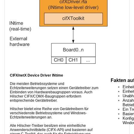
CIFX/netX Device Driver INtime
Fakten auf
Die meisten Betriebssysteme und
Einhei
Echtzeiterweiterungen setzen einen Gerätetreiber zum
Einhei
Einbinden von Hardwarebaugruppen voraus. Auch
Unabh
Hilscher CIFX/COMX-Baugruppen erfordern
Anzahl
entsprechende Gerätetreiber.
Betri
Hilscher bietet eine Reihe von Gerätetreibern für
Ein Tr
verschiedenste Betriebssysteme und Windows-
Basier
Echtzeiterweiterungen an.
Konfig
Windo
Alle Hilscher-Treiber besitzen eine einheitliche
Anwenderschnittstelle (CIFX-API) und basieren auf