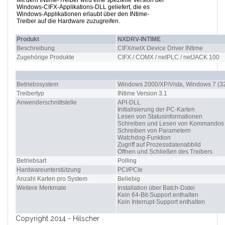
Mit dem INtime-Treiber wird eine spezielle Version der
Windows-CIFX-Applikations-DLL geliefert, die es
Windows-Applikationen erlaubt über den INtime-
Treiber auf die Hardware zuzugreifen.
Produkt
NXDRV-INTIME
Beschreibung
CIFX/netX Device Driver INtime
Zugehörige Produkte
CIFX / COMX / netPLC / netJACK 100
Betriebssystem
Windows 2000/XP/Vista, Windows 7 (32
Treibertyp
INtime Version 3.1
Anwenderschnittstelle
API-DLL
Initialisierung der PC-Karten
Lesen von Statusinformationen
Schreiben und Lesen von Kommandos
Schreiben von Parametern
Watchdog-Funktion
Zugriff auf Prozessdatenabbild
Öffnen und Schließen des Treibers
Betriebsart
Polling
Hardwareunterstützung
PCI/PCIe
Anzahl Karten pro System
Beliebig
Weitere Merkmale
Installation über Batch-Datei
Kein 64-Bit-Support enthalten
Kein Interrupt-Support enthalten
Copyright 2014 - Hilscher