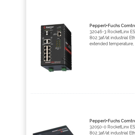
Pepperl+Fuchs Comtro
32046-3 RocketLinx E
802.3af/at industrial Et
extended temperature
Pepperl+Fuchs Comtr
32050-0 RocketLinx E
802.3af/at industrial Et