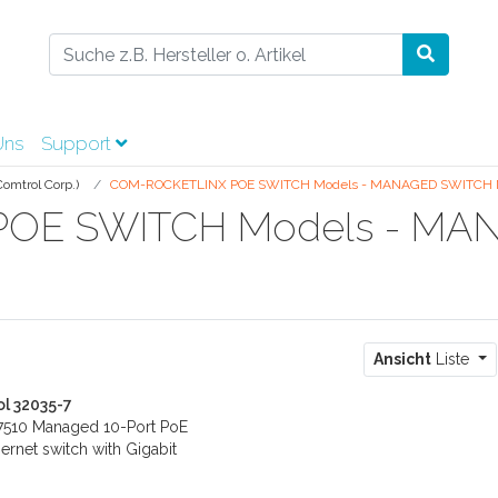
Uns
Support
omtrol Corp.)
COM-ROCKETLINX POE SWITCH Models - MANAGED SWITCH
OE SWITCH Models - MA
Ansicht
Liste
l 32035-7
7510 Managed 10-Port PoE
hernet switch with Gigabit