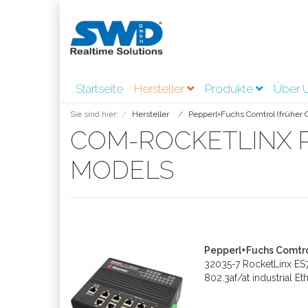
Startseite
Hersteller
Produkte
Über 
Sie sind hier:
Hersteller
Pepperl+Fuchs Comtrol (früher C
COM-ROCKETLINX P
MODELS
Pepperl+Fuchs Comtro
32035-7 RocketLinx ES
802.3af/at industrial Et