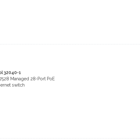
l 32040-1
S7528 Managed 28-Port PoE
hernet switch