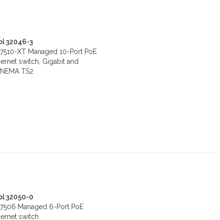
l 32046-3
S7510-XT Managed 10-Port PoE
hernet switch, Gigabit and
, NEMA TS2
ol 32050-0
S7506 Managed 6-Port PoE
hernet switch