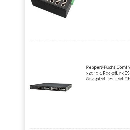
Pepperl+Fuchs Comtro
32040-1 RocketLinx E
802.3af/at industrial Et