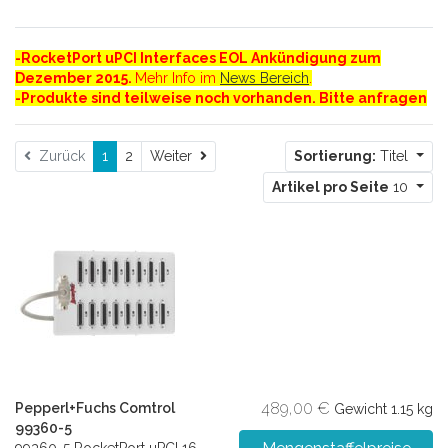
-RocketPort uPCI Interfaces EOL Ankündigung zum
Dezember 2015.
Mehr Info im
News Bereich
.
-Produkte sind teilweise noch vorhanden. Bitte anfragen
Weiter
Zurück
1
2
Weiter
Sortierung:
Titel
Artikel pro Seite
10
489,00 €
Pepperl+Fuchs Comtrol
Gewicht
1.15 kg
99360-5