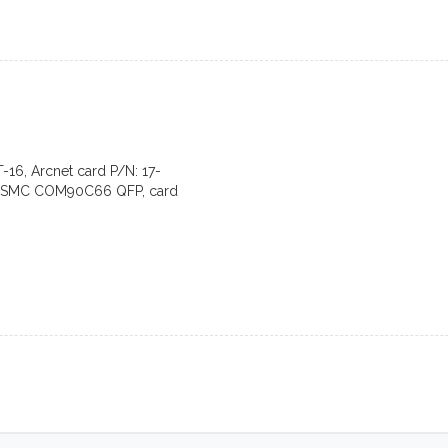
6, Arcnet card P/N: 17-
-7, SMC COM90C66 QFP, card