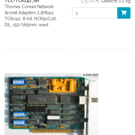
175,00 €
TCC-TC6242_ref
Gewicht
0.2 kg
Thomas Conrad Network
Arcnet Adapters 2.5Mbps
TC6042, 8-bit, NCR90C26,
DIL, 150/165mm, used