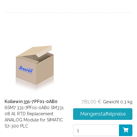
781,00 €
Kollewin 331-7PF01-0AB0
Gewicht
0.3 kg
6SM7 331-7PF01-0AB0 SM331
Mengenstaffelpreise
08 AI, RTD Replacement
ANALOG Module for SIMATIC
S7-300 PLC