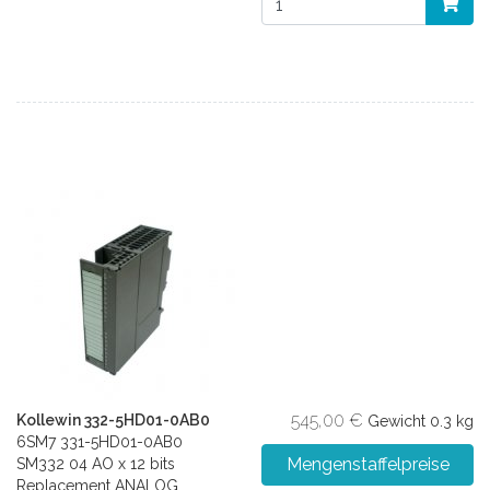
545,00 €
Kollewin 332-5HD01-0AB0
Gewicht
0.3 kg
6SM7 331-5HD01-0AB0
Mengenstaffelpreise
SM332 04 AO x 12 bits
Replacement ANALOG