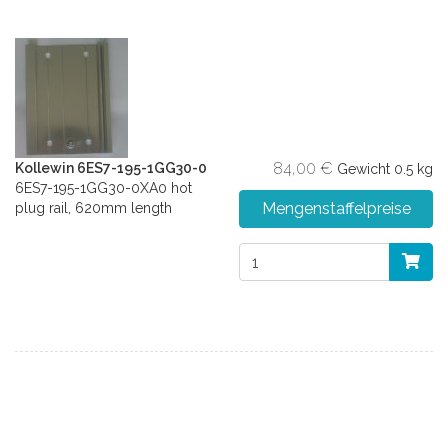
84,00 €
Kollewin 6ES7-195-1GG30-0
Gewicht
0.5 kg
6ES7-195-1GG30-0XA0 hot
Mengenstaffelpreise
plug rail, 620mm length