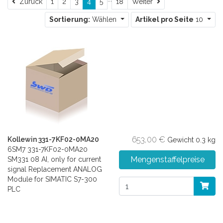
Zurück
Weiter
Zurück
1
2
3
4
5
18
Weiter
Sortierung:
Wählen
Artikel pro Seite
10
653,00 €
Kollewin 331-7KF02-0MA20
Gewicht
0.3 kg
6SM7 331-7KF02-0MA20
Mengenstaffelpreise
SM331 08 AI, only for current
signal Replacement ANALOG
Module for SIMATIC S7-300
PLC