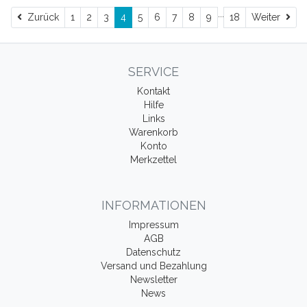
...
Zurück
Wei
Zurück
1
2
3
4
5
6
7
8
9
18
Weiter
SERVICE
Kontakt
Hilfe
Links
Warenkorb
Konto
Merkzettel
INFORMATIONEN
Impressum
AGB
Datenschutz
Versand und Bezahlung
Newsletter
News