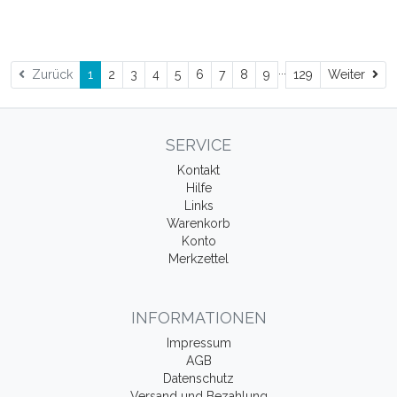
...
Wei
Zurück
1
2
3
4
5
6
7
8
9
129
Weiter
SERVICE
Kontakt
Hilfe
Links
Warenkorb
Konto
Merkzettel
INFORMATIONEN
Impressum
AGB
Datenschutz
Versand und Bezahlung