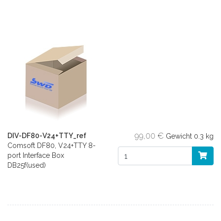
99,00 €
DIV-DF80-V24+TTY_ref
Gewicht
0.3 kg
Comsoft DF80, V24+TTY 8-
port Interface Box
DB25f(used)