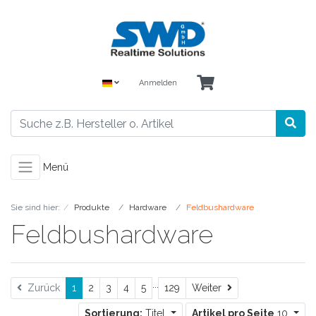
Anmelden
Menü
Sie sind hier:
Produkte
Hardware
Feldbushardware
Feldbushardware
...
Weiter
Zurück
1
2
3
4
5
129
Weiter
Sortierung:
Titel
Artikel pro Seite
10