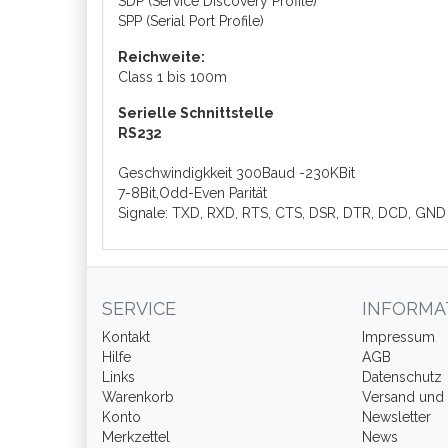
SDP (Service Discovery Profile)
SPP (Serial Port Profile)
Reichweite:
Class 1 bis 100m
Serielle Schnittstelle
RS232
Geschwindigkkeit 300Baud -230KBit
7-8Bit,Odd-Even Parität
Signale: TXD, RXD, RTS, CTS, DSR, DTR, DCD, GND
SERVICE
INFORMA
Kontakt
Impressum
Hilfe
AGB
Links
Datenschutz
Warenkorb
Versand und
Konto
Newsletter
Merkzettel
News