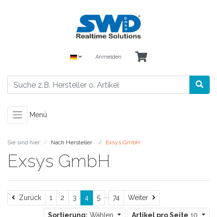
Anmelden
Menü
Sie sind hier:
Nach Hersteller
Exsys GmbH
Exsys GmbH
...
Zurück
Weiter
Zurück
1
2
3
4
5
74
Weiter
Sortierung:
Wählen
Artikel pro Seite
10