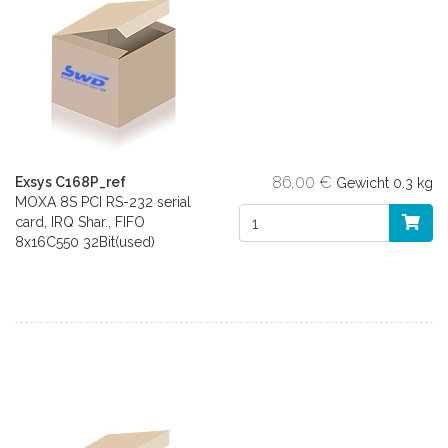
86,00 €
Exsys C168P_ref
Gewicht
0.3 kg
MOXA 8S PCI RS-232 serial
card, IRQ Shar., FIFO
8x16C550 32Bit(used)