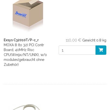
110,00 €
Exsys C32010T/P-c_r
Gewicht
0.8 kg
MOXA 8 (to 32) PCI Contr
Board, 40MHz Risc
CPU(Win9x/NT/UNIX), w/o
modules(gebraucht ohne
Zubehör)