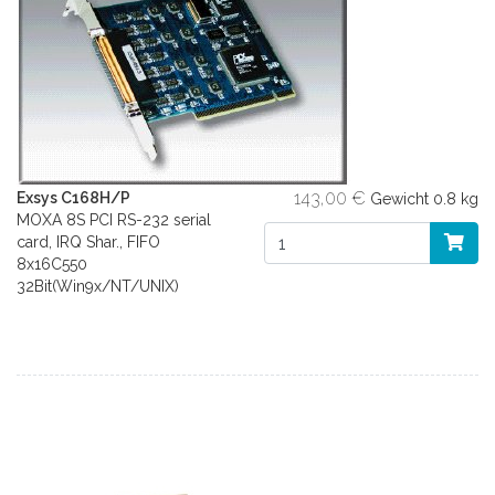
143,00 €
Exsys C168H/P
Gewicht
0.8 kg
MOXA 8S PCI RS-232 serial
card, IRQ Shar., FIFO
8x16C550
32Bit(Win9x/NT/UNIX)