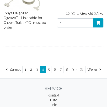
16,90 €
Exsys EX-50120
Gewicht
0.3 kg
C32020T - Link cable for
C32010Turbo/PCI, must be
order
...
Zurück
Wei
Zurück
1
2
3
4
5
6
7
8
9
74
Weiter
SERVICE
Kontakt
Hilfe
Links