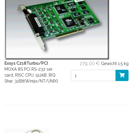
279,00 €
Exsys C218Turbo/PCI
Gewicht
1.5 kg
MOXA 8S PCI RS-232 ser.
card, RISC CPU, 512kB, IRQ
Shar, 32Bit(Win9x/NT/UNIX)