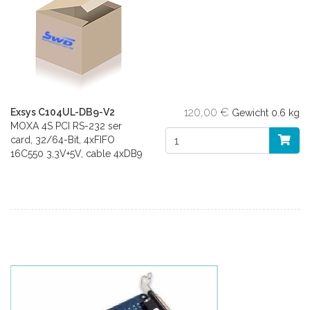
120,00 €
Exsys C104UL-DB9-V2
Gewicht
0.6 kg
MOXA 4S PCI RS-232 ser
card, 32/64-Bit, 4xFIFO
16C550 3,3V+5V, cable 4xDB9