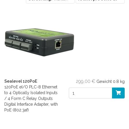
299,00 €
Sealevel 120PoE
Gewicht
0.8 kg
120PoE eI/O PLC-8 Ethernet
to 4 Optically Isolated Inputs
/ 4 Form C Relay Outputs
Digital Interface Adapter, with
PoE (802.3af)