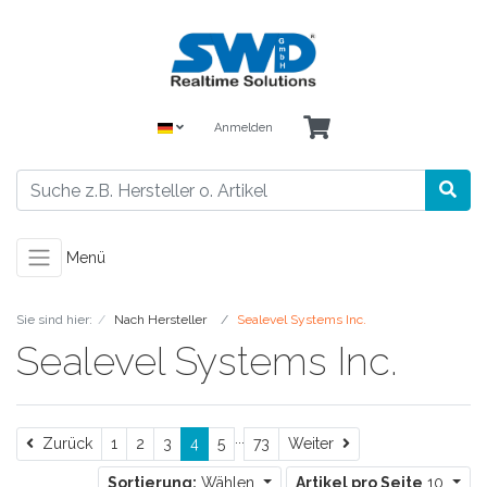
Anmelden
Menü
Sie sind hier:
Nach Hersteller
Sealevel Systems Inc.
Sealevel Systems Inc.
...
Zurück
Weiter
Zurück
1
2
3
4
5
73
Weiter
Sortierung:
Wählen
Artikel pro Seite
10