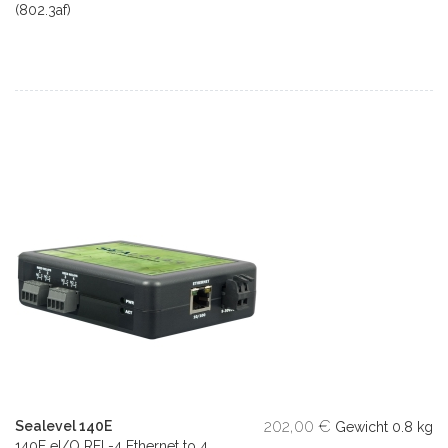
(802.3af)
202,00 €
Sealevel 140E
Gewicht
0.8 kg
140E eI/O REL-4 Ethernet to 4