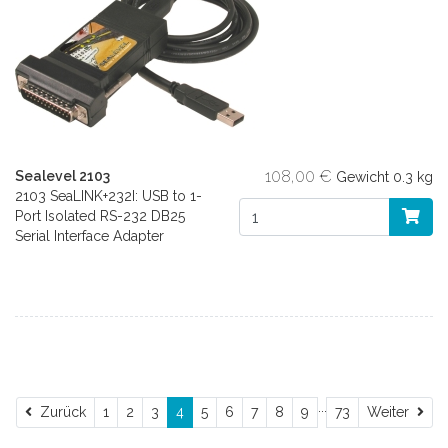
108,00 €
Sealevel 2103
Gewicht
0.3 kg
2103 SeaLINK+232I: USB to 1-
Port Isolated RS-232 DB25
Serial Interface Adapter
...
Zurück
Wei
Zurück
1
2
3
4
5
6
7
8
9
73
Weiter