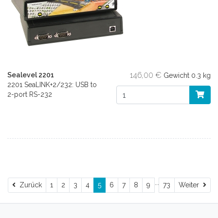
146,00 €
Sealevel 2201
Gewicht
0.3 kg
2201 SeaLINK+2/232: USB to
2-port RS-232
...
Zurück
Wei
Zurück
1
2
3
4
5
6
7
8
9
73
Weiter