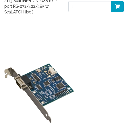
2113 SeaLINK+I.DIN: USB to 1-
port RS-232/422/485 w
SeaLATCH (Iso.)