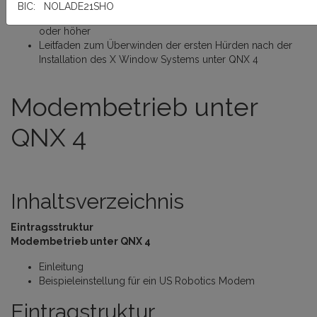
Kurzanleitung zum Einsatz von TCP/IP unter QNX 4
BIC: NOLADE21SHO
Einrichtung eines Druckers unter QNX 4.x und Photon 1.11
oder höher
Leitfaden zum Überwinden der ersten Hürden nach der
Installation des X Window Systems unter QNX 4
Modembetrieb unter
QNX 4
Inhaltsverzeichnis
Eintragsstruktur
Modembetrieb unter QNX 4
Einleitung
Beispieleinstellung für ein US Robotics Modem
Eintragstruktur