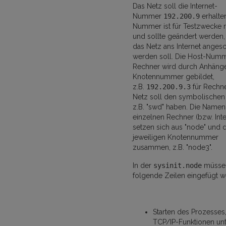
Das Netz soll die Internet-
Nummer
192.200.9
erhalte
Nummer ist für Testzwecke r
und sollte geändert werden
das Netz ans Internet anges
werden soll. Die Host-Num
Rechner wird durch Anhäng
Knotennummer gebildet,
z.B.
192.200.9.3
für Rechne
Netz soll den symbolische
z.B. "swd" haben. Die Namen
einzelnen Rechner (bzw. Inte
setzen sich aus "node" und 
jeweiligen Knotennummer
zusammen, z.B. "node3".
In der
sysinit.node
müsse
folgende Zeilen eingefügt w
Starten des Prozesses,
TCP/IP-Funktionen unte