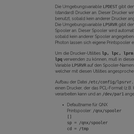
Die Umgebungsvariable
LPDEST
gibt den
(standard) Drucker an. Dieser Drucker wi
benutzt, sobald kein anderer Drucker a
Die Umgebungsvariable
LPSRVR
gibt den
Spooler an. Dieser Spooler wird automat
sobald kein anderer Spooler angegeben 
Photon lassen sich eigene Printspooler e
Um die Drucker-Utilities
lp, lpc, lprm
lpq
verwenden zu können, muß in diesem
Variable
LPSRVR
auf den Spooler-Namen 
welcher mit diesen Utilities angesproche
Aufbau der Datei
/etc/config/lpsrvr.
einen Drucker, der das PCL-Format (z.B. 
verarbeiten kann und an
/dev/par1
ange
Defaultname für QNX
Printspooler:
/qnx/spooler
[]
sp = /qnx/spooler
cd = /tmp