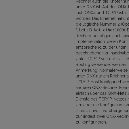
Rechner auch die Knotenn
unter QNX ist. Auf den QNX
läuft QNX4 und TCP/IP ist inst
worden. Das Ethernet hat un
die logische Nummer 2 (Op
l
bei z.B.
Net.ether1000
).
Rechner benötigen auch ein
Implementation, deren Konfi
entsprechend zu der unten
beschriebenen zu handhaben
Unter TCP/IP soll nur statisc
Routing verwendet werden.
Anmerkung: Normalerweise
unter QNX nur ein Rechner a
TCP/IP-Host konfiguriert wer
anderen QNX-Rechner könn
einfach über das QNX-Netz 
Dienste des TCP/IP-Netzes 
Um aber die Konfiguration zu
ist es sinnvoll, vorübergehe
zumindest zwei QNX-Rechn
zu konfigurieren.