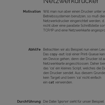
Netzwerkdrucker
Motivation
Will man nun aber einen Drucker unter 
Betriebssystemen benutzen, so muß dies
Netzwerkdrucker eingerichtet werden, d.h
nicht über eine parallele Schnittstelle s
TCP/IP und eine Netzwerkkarte angespr
Abhilfe
Betrachten wir als Beispiel nun einen Le
Das
copy-out
(
co
) einer Print-Queue kan
ein Device gehen, denn der Drucker ist a
Netzwerkkarte angeschlossen. Daher ben
das '
co
' ein kleines Script, welches die D
den Drucker sendet. Aus diesem Grund
kein Target und beim '
co
' nicht einfach
ein
cat
verwenden.
Durchführung
Die Datei
lpsrvr
sieht für unser Beispiel