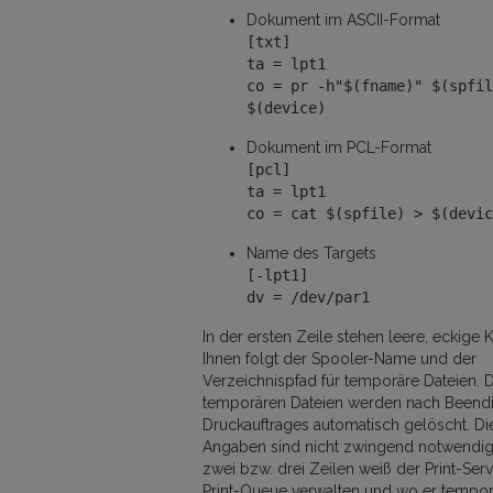
Dokument im ASCII-Format
[txt]
ta = lpt1
co = pr -h"$(fname)" $(spfil
$(device)
Dokument im PCL-Format
[pcl]
ta = lpt1
co = cat $(spfile) > $(devic
Name des Targets
[-lpt1]
dv = /dev/par1
In der ersten Zeile stehen leere, eckige
Ihnen folgt der Spooler-Name und der
Verzeichnispfad für temporäre Dateien. 
temporären Dateien werden nach Beend
Druckauftrages automatisch gelöscht. D
Angaben sind nicht zwingend notwendig.
zwei bzw. drei Zeilen weiß der Print-Serv
Print-Queue verwalten und wo er tempor