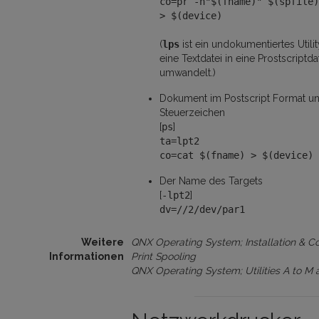
co=pr -h"$(fname)" $(spfile)
> $(device)
(
lps
ist ein undokumentiertes Utili
eine Textdatei in eine Prostscriptda
umwandelt.)
Dokument im Postscript Format un
Steuerzeichen
[
ps
]
ta=lpt2
co=cat $(fname) > $(device)
Der Name des Targets
[
-lpt2
]
dv=//2/dev/par1
Weitere
QNX Operating System; Installation & Co
Informationen
Print Spooling
QNX Operating System; Utilities A to M 