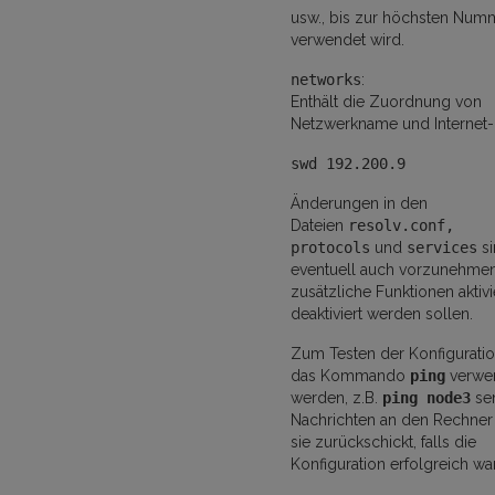
usw., bis zur höchsten Numm
verwendet wird.
networks
:
Enthält die Zuordnung von
Netzwerkname und Internet
swd 192.200.9
Änderungen in den
Dateien
resolv.conf,
protocols
und
services
si
eventuell auch vorzunehme
zusätzliche Funktionen aktivi
deaktiviert werden sollen.
Zum Testen der Konfigurati
das Kommando
ping
verwe
werden, z.B.
ping node3
se
Nachrichten an den Rechner 
sie zurückschickt, falls die
Konfiguration erfolgreich war