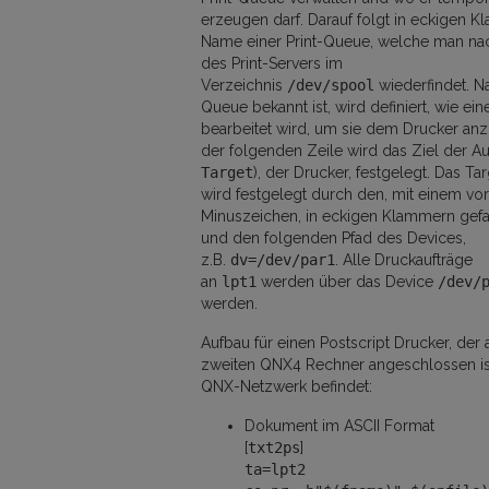
erzeugen darf. Darauf folgt in eckigen 
Name einer Print-Queue, welche man na
des Print-Servers im
Verzeichnis
/dev/spool
wiederfindet. 
Queue bekannt ist, wird definiert, wie ein
bearbeitet wird, um sie dem Drucker anz
der folgenden Zeile wird das Ziel der A
Target
), der Drucker, festgelegt. Das Ta
wird festgelegt durch den, mit einem vor
Minuszeichen, in eckigen Klammern gef
und den folgenden Pfad des Devices,
z.B.
dv=/dev/par1
. Alle Druckaufträge
an
lpt1
werden über das Device
/dev/
werden.
Aufbau für einen Postscript Drucker, der 
zweiten QNX4 Rechner angeschlossen ist
QNX-Netzwerk befindet:
Dokument im ASCII Format
[
txt2ps
]
ta=lpt2