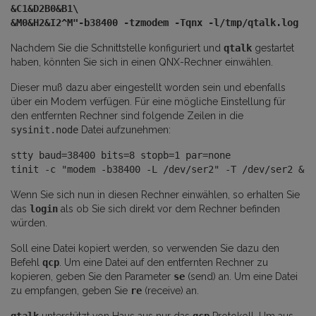
&C1&D2B0&B1\
&M0&H2&I2^M"-b38400 -tzmodem -Tqnx -l/tmp/qtalk.log
Nachdem Sie die Schnittstelle konfiguriert und
qtalk
gestartet
haben, könnten Sie sich in einen QNX-Rechner einwählen.
Dieser muß dazu aber eingestellt worden sein und ebenfalls
über ein Modem verfügen. Für eine mögliche Einstellung für
den entfernten Rechner sind folgende Zeilen in die
sysinit.node
Datei aufzunehmen:
stty baud=38400 bits=8 stopb=1 par=none
tinit -c "modem -b38400 -L /dev/ser2" -T /dev/ser2 &
Wenn Sie sich nun in diesen Rechner einwählen, so erhalten Sie
das
login
als ob Sie sich direkt vor dem Rechner befinden
würden.
Soll eine Datei kopiert werden, so verwenden Sie dazu den
Befehl
qcp
. Um eine Datei auf den entfernten Rechner zu
kopieren, geben Sie den Parameter
se
(send) an. Um eine Datei
zu empfangen, geben Sie
re
(receive) an.