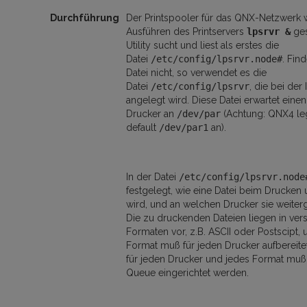
Durchführung
Der Printspooler für das QNX-Netzwerk 
Ausführen des Printservers
lpsrvr &
ges
Utility sucht und liest als erstes die
Datei
/etc/config/lpsrvr.node#
. Fin
Datei nicht, so verwendet es die
Datei
/etc/config/lpsrvr
, die bei der 
angelegt wird. Diese Datei erwartet einen
Drucker an
/dev/par
(Achtung: QNX4 le
default
/dev/par1
an).
In der Datei
/etc/config/lpsrvr.node
festgelegt, wie eine Datei beim Drucke
wird, und an welchen Drucker sie weiterge
Die zu druckenden Dateien liegen in ver
Formaten vor, z.B. ASCII oder Postscipt,
Format muß für jeden Drucker aufbereite
für jeden Drucker und jedes Format muß
Queue eingerichtet werden.