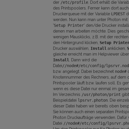
der
/etc/profile
. Dort erhält die Var
des Printspoolers. Ferner kann dort auch
Druckerqueue mit der Variable
LPDEST
de
werden. Nun kann man unter Photon mi
'
Setup Printer
' den/die Drucker install
denen man arbeiten möchte. Dies geschi
wenigen Mausklicks, z.B. mit der rechten
den Hintergrund klicken,
Setup Printe
Drucker auswählen,
Install
anklicken,
gleiche erreicht man im Helpviewer übe
Install
. Dann wird die
Datei
//node#/etc/config/lpsrvr.nod
bzw. angelegt. Dabei bezeichnet
node#
d
Knotennummer des Rechners, auf dem 
Printspooler läuft bzw. laufen soll. Es ge
wenn es diese Datei nur einmal im gesam
Im Verzeichnis
/usr/photon/print
gibt
Beispieldatei
lpsrvr.photon
. Die einzel
dieser Datei haben wir bereits oben bes
Sie können auch einen separaten Printspo
Photon Druckaufträge verwenden. Dafür 
Datei
//node#/etc/config/lpsrvr.ph