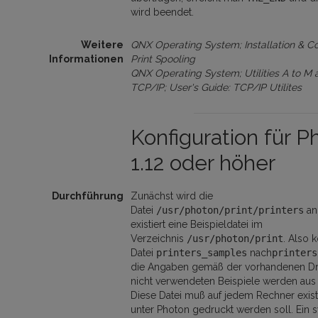
wird beendet.
Weitere
QNX Operating System; Installation & Co
Informationen
Print Spooling
QNX Operating System; Utilities A to M 
TCP/IP; User's Guide: TCP/IP Utilites
Konfiguration für P
1.12 oder höher
Durchführung
Zunächst wird die
Datei
/usr/photon/print/printers
ang
existiert eine Beispieldatei im
Verzeichnis
/usr/photon/print
. Also 
Datei
printers_samples
nach
printers
die Angaben gemäß der vorhandenen Dru
nicht verwendeten Beispiele werden aus i
Diese Datei muß auf jedem Rechner exist
unter Photon gedruckt werden soll. Ein 