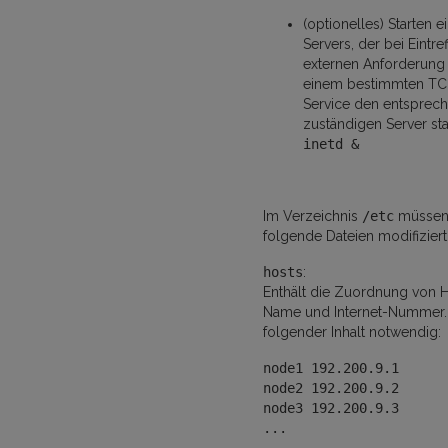
(optionelles) Starten e
Servers, der bei Eintre
externen Anforderung
einem bestimmten TC
Service den entsprec
zuständigen Server star
inetd &
Im Verzeichnis
/etc
müsse
folgende Dateien modifizier
hosts
:
Enthält die Zuordnung von 
Name und Internet-Nummer. H
folgender Inhalt notwendig:
node1 192.200.9.1
node2 192.200.9.2
node3 192.200.9.3
...