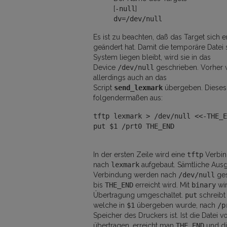
[
-null
]
dv=/dev/null
Es ist zu beachten, daß das Target sich 
geändert hat. Damit die temporäre Datei s
System liegen bleibt, wird sie in das
Device
/dev/null
geschrieben. Vorher w
allerdings auch an das
Script
send_lexmark
übergeben. Dieses 
folgendermaßen aus:
tftp lexmark > /dev/null <<-THE_E
put $1 /prt0 THE_END
In der ersten Zeile wird eine
tftp
Verbi
nach
lexmark
aufgebaut. Sämtliche Aus
Verbindung werden nach
/dev/null
ges
bis
THE_END
erreicht wird. Mit
binary
wir
Übertragung umgeschaltet.
put
schreibt 
welche in
$1
übergeben wurde, nach
/p
Speicher des Druckers ist. Ist die Datei v
übertragen, erreicht man
THE_END
und di