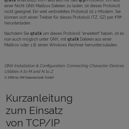
qtalk
unterstützt von Haus aus nur das
qcp
Protokoll. Um aus
einer Nicht-QNX Mailbox Dateien zu laden, ist dieses Protokoll
nicht geeignet. Ein weit verbreitetes Protokoll ist z-Modem. Sie
können sich einen Treiber für dieses Protokoll (TZ, SZ)
per
FTP
herunterladen
Nachdem Sie
qtalk
um dieses Protokoll "erweitert" haben, ist es
nun auch möglich unter QNX, mit
qtalk
Dateien aus einer
Mailbox oder z.B. einen Windows Rechner herrunterzuladen.
QNX Installation & Configuration: Connecting Character Devices
Utilities A to M and N to Z
© 1999 by SW Datentechnik GmbH
Kurzanleitung
zum Einsatz
von TCP/IP