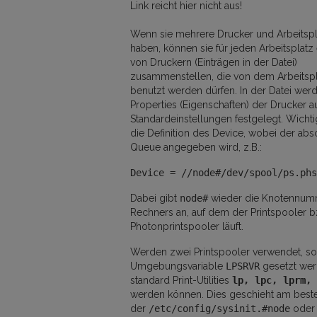
Link reicht hier nicht aus!
Wenn sie mehrere Drucker und Arbeitsp
haben, können sie für jeden Arbeitsplat
von Druckern (Einträgen in der Datei)
zusammenstellen, die von dem Arbeitspl
benutzt werden dürfen. In der Datei we
Properties (Eigenschaften) der Drucker a
Standardeinstellungen festgelegt. Wichti
die Definition des Device, wobei der abs
Queue angegeben wird, z.B.:
Device = //node#/dev/spool/ps.phs
Dabei gibt
node#
wieder die Knotennum
Rechners an, auf dem der Printspooler b
Photonprintspooler läuft.
Werden zwei Printspooler verwendet, s
Umgebungsvariable
LPSRVR
gesetzt wer
standard Print-Utilities
lp, lpc, lprm, 
werden können. Dies geschieht am beste
der
/etc/config/sysinit.#node
oder