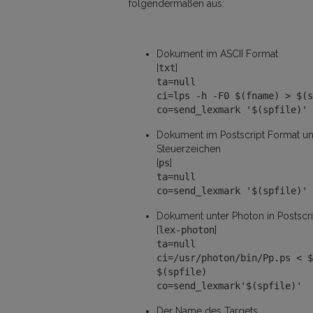
folgendermaßen aus:
Dokument im ASCII Format
[
txt
]
ta=null
ci=lps -h -F0 $(fname) > $(s
co=send_lexmark '$(spfile)'
Dokument im Postscript Format un
Steuerzeichen
[
ps
]
ta=null
co=send_lexmark '$(spfile)'
Dokument unter Photon in Postscr
[
lex-photon
]
ta=null
ci=/usr/photon/bin/Pp.ps < $
$(spfile)
co=send_lexmark'$(spfile)'
Der Name des Targets