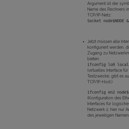
Argument ist der sym
Name des Rechners i
TCP/IP-Netz:
Socket node$NODE &
Jetzt müssen alle Inte
konfiguriert werden, d
Zugang zu Netzwerk
bieten:
ifconfig lo0 local
(virtuelles Interface für
Testzwecke, gibt es a
TCP/IP-Host.)
ifconfig en2 node$
(Konfiguration des Eth
Interfaces für logische
Netzwerk 2, hier nur 
des jeweiligen Namens