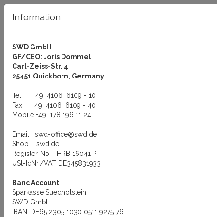
Information
SWD GmbH
GF/CEO: Joris Dommel
Log in
Carl-Zeiss-Str. 4
25451 Quickborn, Germany
Tel
+49 4106 6109 - 10
Fax
+49 4106 6109 - 40
Mobile
+49 178 196 11 24
Menu
Email
swd-office@swd.de
You are here:
Support
Documents
HOWTOs
Shop
swd.de
Register-No. HRB 16041 PI
HOWTOs
USt-IdNr./VAT DE345831933
Banc Account
Sparkasse Suedholstein
Hinweise zur Installation und Konfiguration
SWD GmbH
Modembetrieb unter QNX 4
IBAN: DE65 2305 1030 0511 9275 76