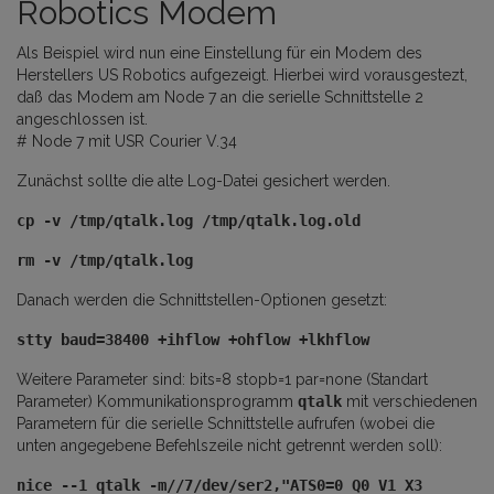
Robotics Modem
Als Beispiel wird nun eine Einstellung für ein Modem des
Herstellers US Robotics aufgezeigt. Hierbei wird vorausgestezt,
daß das Modem am Node 7 an die serielle Schnittstelle 2
angeschlossen ist.
# Node 7 mit USR Courier V.34
Zunächst sollte die alte Log-Datei gesichert werden.
cp -v /tmp/qtalk.log /tmp/qtalk.log.old
rm -v /tmp/qtalk.log
Danach werden die Schnittstellen-Optionen gesetzt:
stty baud=38400 +ihflow +ohflow +lkhflow
Weitere Parameter sind: bits=8 stopb=1 par=none (Standart
Parameter) Kommunikationsprogramm
qtalk
mit verschiedenen
Parametern für die serielle Schnittstelle aufrufen (wobei die
unten angegebene Befehlszeile nicht getrennt werden soll):
nice --1 qtalk -m//7/dev/ser2,"ATS0=0 Q0 V1 X3